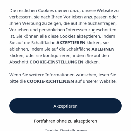
EVENTS
Vibra Blanc Palace Aparthotel
Die restlichen Cookies dienen dazu, unsere Website zu
verbessern, sie nach Ihren Vorlieben anzupassen oder
Tagungsraum &
Ihnen Werbung zu zeigen, die auf Ihre Suchanfragen,
Vorlieben und persönlichen Interessen zugeschnitten
Hochzeiten
ist. Sie können alle diese Cookies akzeptieren, indem
Sie auf die Schaltfläche
AKZEPTIEREN
klicken, sie
ablehnen, indem Sie auf die Schaltfläche
ABLEHNEN
klicken, oder sie konfigurieren, indem Sie auf den
Das Aparthotel Vibra Blanc Palace ist Teil eines Resort-
Abschnitt
COOKIE-EINSTELLUNGEN
klicken.
Komplexes zusammen mit den Vibra Blanc Cottage Apartments
und den Vibra Caleta Playa Apartments und umfasst
Wenn Sie weitere Informationen wünschen, lesen Sie
insgesamt 325 Zimmer. Alle Anlagen verfügen über großzügige
bitte die
COOKIE-RICHTLINIEN
auf unserer Website.
Gartenanlagen und große Pools mit direktem Zugang zum
Strand Sa Caleta. Nur wenige Minuten von Ciutadella entfernt,
bietet dieser Komplex umfangreiche Einrichtungen und eine
große Auswahl an Dienstleistungen und ist damit ein ideales
Akzeptieren
Ziel für MICE-Tourismus.
In einer ruhigen und privilegierten Lage gelegen, bietet es eine
Fortfahren ohne zu akzeptieren
entspannte und komfortable Umgebung, perfekt für Familien-
Cookie-Einstellungen