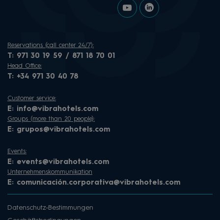
Reservations (call center 24/7):
T:
971 30 19 59 / 871 18 70 01
Head Office:
T:
+34 971 30 40 78
Customer service:
E:
info@vibrahotels.com
Groups (more than 20 people):
E:
grupos@vibrahotels.com
Events:
E:
events@vibrahotels.com
Unternehmenskommunikation
E:
comunicación.corporativa@vibrahotels.com
Datenschutz-Bestimmungen