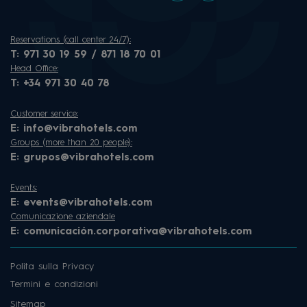
Reservations (call center 24/7):
T:
971 30 19 59 / 871 18 70 01
Head Office:
T:
+34 971 30 40 78
Customer service:
E:
info@vibrahotels.com
Groups (more than 20 people):
E:
grupos@vibrahotels.com
Events:
E:
events@vibrahotels.com
Comunicazione aziendale
E:
comunicación.corporativa@vibrahotels.com
Polita sulla Privacy
Termini e condizioni
Sitemap