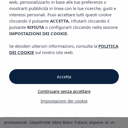
web, personalizzarlo in base alle tue preferenze o
EVENTI
Aparthotel Vibra Blanc Palace
mostrarti pubblicità in linea con le tue ricerche, gusti e
interessi personali. Puoi accettare tutti questi cookie
Sala Riunioni &
cliccando il pulsante
ACCETTA
, rifiutarli cliccando il
pulsante
RIFIUTA
o configurarli cliccando nella sezione
IMPOSTAZIONI DEI COOKIE
.
Matrimoni
Se desideri ulteriori informazioni, consulta la
POLITICA
DEI COOKIE
sul nostro sito web.
L’Aparthotel Vibra Blanc Palace fa parte di un complesso
turistico insieme agli Appartamenti Vibra Blanc Cottage e agli
Appartamenti Vibra Caleta Playa, per un totale di 325 camere.
Tutte le strutture dispongono di ampie aree verdi e grandi
Accetta
piscine, con accesso diretto alla spiaggia di Sa Caleta. Situato
a pochi minuti da Ciutadella, questo complesso offre ampie
Continuare senza accettare
strutture e una grande varietà di servizi, rendendolo una
destinazione ideale per il turismo MICE.
Impostazioni dei cookie
Situato in una zona tranquilla e privilegiata, garantisce un
ambiente di relax e comfort, perfetto per eventi familiari e
professionali. L’Aparthotel Vibra Blanc Palace dispone di un