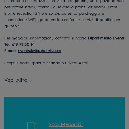
ristorante con terrazza con vista sui giardini, uno spazio ideale
per coffee break, cocktail di lavoro o pranzi aziendali. Offre
inoltre reception 24 ore su 24, palestra, parcheggio e
connessione WiFi, garantendo comfort e servizi di qualità per
gli ospiti.
Per maggiori informazioni, contatta il nostro
Dipartimento Eventi
:
Tel: 619 71 30 14
E-mail:
events@vibrahotels.com
Scopri i nostri spazi cliccando su “Vedi Altro”
Vedi Altro
Sala Menorca