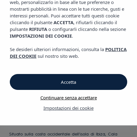
web, personalizzarlo in base alle tue preferenze o
mostrarti pubblicità in linea con le tue ricerche, gusti e
Scopri i nostri Hotel
interessi personali. Puoi accettare tutti questi cookie
a Cala Tarida
cliccando il pulsante
ACCETTA
, rifiutarli cliccando il
pulsante
RIFIUTA
o configurarli cliccando nella sezione
IMPOSTAZIONI DEI COOKIE
.
Se desideri ulteriori informazioni, consulta la
POLITICA
DEI COOKIE
sul nostro sito web.
Accetta
Un'esperienza
unica al mare
Continuare senza accettare
Impostazioni dei cookie
Situato sulla costa occidentale dell'isola di Ibiza, Cala