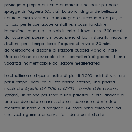
privilegiata proprio di fronte al mare in una delle più belle
spiagge di Paguera (Calviá). La zona, di grande bellezza
naturale, molto vicina alla montagna e circondata da pini, è
famosa per le sue acque cristalline, i bassi fondali e
l’atmosfera tranquilla. Lo stabilimento si trova a soli 300 metri
dal cuore del paese, un luogo pieno di bar, ristoranti, negozi e
strutture per il tempo libero. Paguera si trova a 30 minuti
dall’aeroporto e dispone di trasporti pubblici vicino all’hotel.
Una posizione eccezionale che ti permetterà di godere di una
vacanza indimenticabile dal sapore mediterraneo.
Lo stabilimento dispone inoltre di più di 3.000 metri di strutture
per il tempo libero, tra cui tre piscine esterne, una piscina
riscaldata
(aperta dal 15/10 al 05/05
-
queste date possono
variare)
, un salone per feste e una palestra. L'Hotel dispone di
aria condizionata centralizzata con opzione caldo/freddo,
regolata in base alla stagione. Gli spazi sono completati da
una vasta gamma di servizi fatti da e per il cliente.