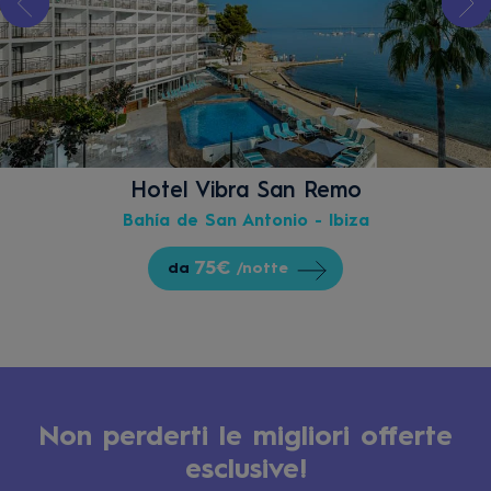
Hotel Vibra San Remo
Bahía de San Antonio - Ibiza
75€
da
/notte
Non perderti le migliori offerte
esclusive!