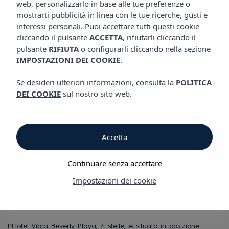
web, personalizzarlo in base alle tue preferenze o
HOTEL VIBRA BEVERLY PLAYA
mostrarti pubblicità in linea con le tue ricerche, gusti e
interessi personali. Puoi accettare tutti questi cookie
cliccando il pulsante
ACCETTA
, rifiutarli cliccando il
Hotel Vibra Beverly Playa
pulsante
RIFIUTA
o configurarli cliccando nella sezione
IMPOSTAZIONI DEI COOKIE
.
Hotel Vibra Beverly
Se desideri ulteriori informazioni, consulta la
POLITICA
DEI COOKIE
sul nostro sito web.
Playa
en Peguera-Calvia,
Accetta
l’ideale per le tue
Continuare senza accettare
Impostazioni dei cookie
vacanze a Maiorca
L’Hotel Vibra Beverly Playa, 4 stelle, è situato in posizione