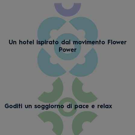
Un hotel ispirato dal movimento Flower
Power
Goditi un soggiorno di pace e relax