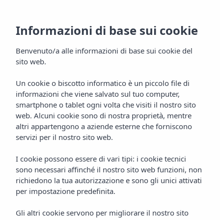
Informazioni di base sui cookie
Benvenuto/a alle informazioni di base sui cookie del
sito web.
Un cookie o biscotto informatico è un piccolo file di
informazioni che viene salvato sul tuo computer,
Hotel Vibra Bossa Flow
smartphone o tablet ogni volta che visiti il nostro sito
web. Alcuni cookie sono di nostra proprietà, mentre
Playa d'en Bossa
altri appartengono a aziende esterne che forniscono
servizi per il nostro sito web.
I cookie possono essere di vari tipi: i cookie tecnici
sono necessari affinché il nostro sito web funzioni, non
richiedono la tua autorizzazione e sono gli unici attivati
per impostazione predefinita.
Gli altri cookie servono per migliorare il nostro sito
HOTEL VIBRA BOSSA FLOW
Home
Ibiza
Playa D'en Bossa