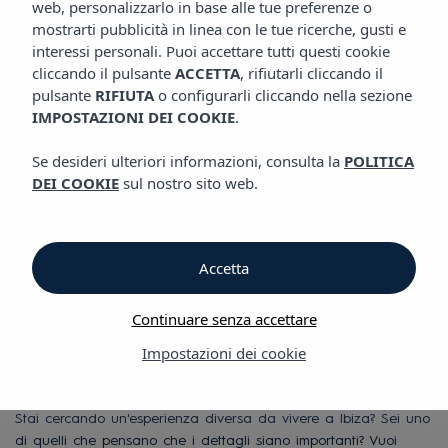
web, personalizzarlo in base alle tue preferenze o
mostrarti pubblicità in linea con le tue ricerche, gusti e
interessi personali. Puoi accettare tutti questi cookie
Hotel Vibra Bossa Flow
cliccando il pulsante
ACCETTA
, rifiutarli cliccando il
pulsante
RIFIUTA
o configurarli cliccando nella sezione
IMPOSTAZIONI DEI COOKIE
.
Hotel Vibra Bossa
Se desideri ulteriori informazioni, consulta la
POLITICA
Flow
DEI COOKIE
sul nostro sito web.
Hotel per soli adulti
Accetta
a Playa d'en Bossa,
Continuare senza accettare
Ibiza
Impostazioni dei cookie
Stai cercando un'esperienza diversa da vivere a Ibiza? Sei uno
di quelli che pensano che i dettagli siano importanti? Vuoi