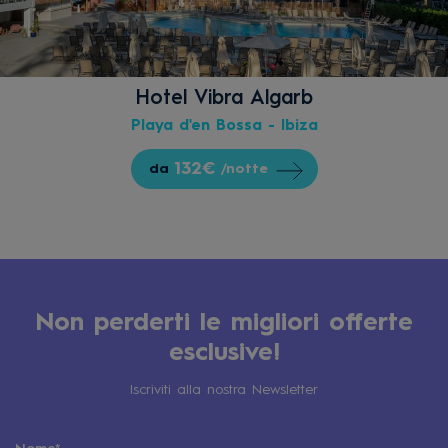
Hotel Vibra Algarb
Playa d'en Bossa - Ibiza
132€
da
/notte
Non perderti le migliori offerte
esclusive!
Iscriviti alla nostra Newsletter