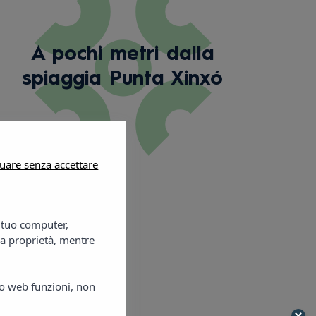
A pochi metri dalla
spiaggia Punta Xinxó
uare senza accettare
l tuo computer,
ra proprietà, mentre
ito web funzioni, non