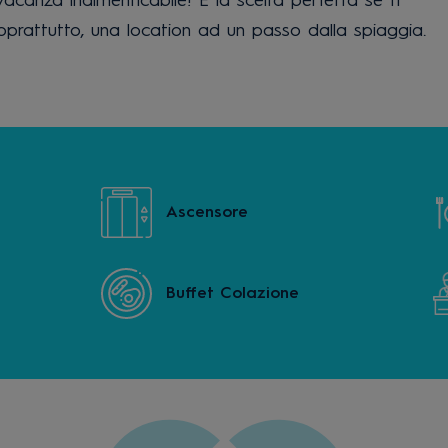
acanza indimenticabile! È la scelta perfetta se ti
soprattutto, una location ad un passo dalla spiaggia.
Ascensore
Buffet Colazione