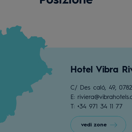
Posizione
Hotel Vibra Ri
C/ Des caló, 49, 078
E: riviera@vibrahotels
T: +34 971 34 11 77
vedi zone