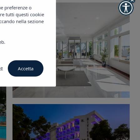
tue preferenze o
re tutti questi cookie
iccando nella sezione
eb.
ie
Accetta