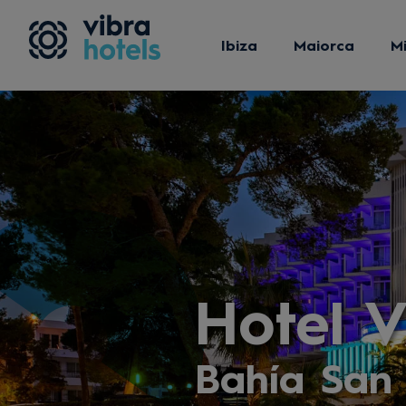
Ibiza
Maiorca
M
Hotel V
Bahía San