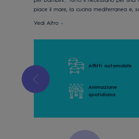
per bambini… Tutto il necessario per una v
piace il mare, la cucina mediterranea e, 
Vedi Altro
o a trasporto
Affitti automobile
ico
Animazione
gratis
quotidiana