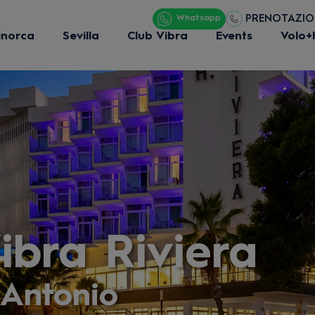
PRENOTAZIONI
Whatsapp
inorca
Sevilla
Club Vibra
Events
Volo+
ibra Riviera
 Antonio