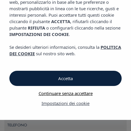
web, personalizzarlo in base alle tue preferenze o
mostrarti pubblicità in linea con le tue ricerche, gusti e
Telefoni e licenze
interessi personali. Puoi accettare tutti questi cookie
cliccando il pulsante
ACCETTA
, rifiutarli cliccando il
Telefoni e licenze
pulsante
RIFIUTA
o configurarli cliccando nella sezione
IMPOSTAZIONI DEI COOKIE
.
VIBRA HOTELS
Se desideri ulteriori informazioni, consulta la
POLITICA
DEI COOKIE
sul nostro sito web.
ALBERGO
Accetta
CATEGORIA
Continuare senza accettare
FIRMA
Impostazioni dei cookie
INDIRIZZO
TELEFONO