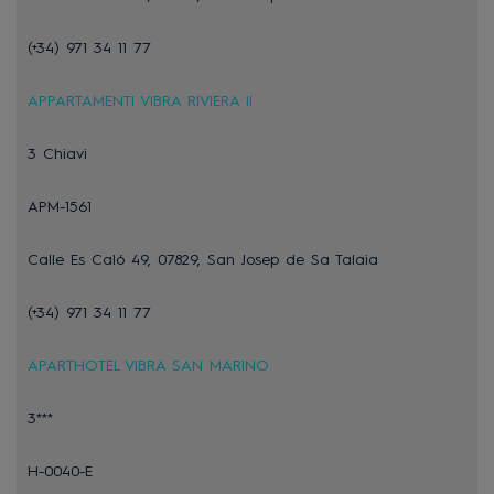
(+34) 971 34 11 77
APPARTAMENTI VIBRA RIVIERA II
3 Chiavi
APM-1561
Calle Es Caló 49, 07829, San Josep de Sa Talaia
(+34) 971 34 11 77
APARTHOTEL VIBRA SAN MARINO
3***
H-0040-E