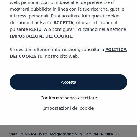
web, personalizzarlo in base alle tue preferenze o
mostrarti pubblicità in linea con le tue ricerche, gusti e
Scopri i nostri hotel
interessi personali. Puoi accettare tutti questi cookie
e appartamenti
a Ibiza
cliccando il pulsante
ACCETTA
, rifiutarli cliccando il
pulsante
RIFIUTA
o configurarli cliccando nella sezione
IMPOSTAZIONI DEI COOKIE
.
Se desideri ulteriori informazioni, consulta la
POLITICA
DEI COOKIE
sul nostro sito web.
Accetta
Goditi in pieno
Ibiza
Continuare senza accettare
Impostazioni dei cookie
Vieni a vivere Ibiza soggiornando in una delle oltre 33