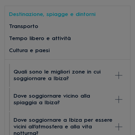
Destinazione, spiagge e dintorni
Transporto
Tempo libero e attività
Cultura e paesi
Quali sono le migliori zone in cui
soggiornare a Ibiza?
Le migliori zone in cui soggiornare a Ibiza
Dove soggiornare vicino alla
dipendono dal tipo di viaggio. Playa d’en
spiaggia a Ibiza?
Bossa è ideale per chi cerca spiaggia,
atmosfera e divertimento; San Antonio si
Per soggiornare vicino alla spiaggia a Ibiza,
Dove soggiornare a Ibiza per essere
distingue per i suoi tramonti e la vita notturna;
conviene scegliere zone costiere come Playa
vicini all’atmosfera e alla vita
la Baia di San Antonio combina spiaggia,
d’en Bossa, la Baia di San Antonio, Cala
notturna?