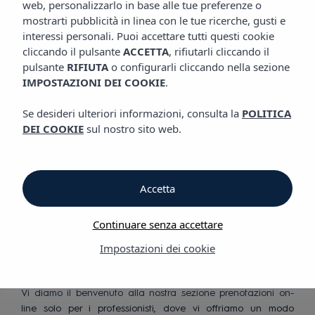
web, personalizzarlo in base alle tue preferenze o
mostrarti pubblicità in linea con le tue ricerche, gusti e
Benvenuto nell'area
interessi personali. Puoi accettare tutti questi cookie
professionisti
cliccando il pulsante
ACCETTA
, rifiutarli cliccando il
pulsante
RIFIUTA
o configurarli cliccando nella sezione
IMPOSTAZIONI DEI COOKIE
.
Se desideri ulteriori informazioni, consulta la
POLITICA
DEI COOKIE
sul nostro sito web.
Sezione per professionali
Accetta
Continuare senza accettare
Impostazioni dei cookie
Vi diamo il benvenuto alla nostra sezione prenotazioni on-
line solo per i professionisti, dove vi offriamo un modo