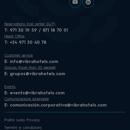
Reservations (call center 24/7):
T:
971 30 19 59 / 871 18 70 01
Head Office:
T:
+34 971 30 40 78
Customer service:
E:
info@vibrahotels.com
Groups (more than 20 people):
E:
grupos@vibrahotels.com
Events:
E:
events@vibrahotels.com
Comunicazione aziendale
E:
comunicación.corporativa@vibrahotels.com
Polita sulla Privacy
Termini e condizioni