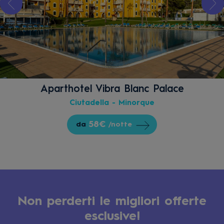
Aparthotel Vibra Blanc Palace
Ciutadella - Minorque
58€
da
/notte
Non perderti le migliori offerte
esclusive!