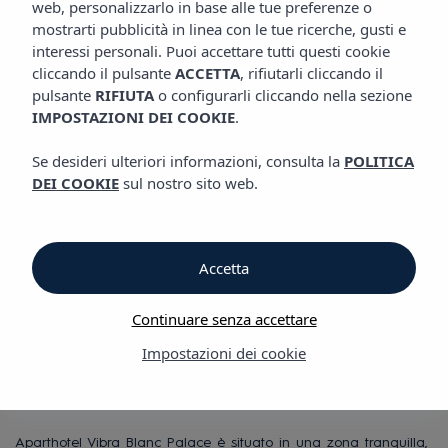
web, personalizzarlo in base alle tue preferenze o
APARTHOTEL VIBRA BLANC PALACE
mostrarti pubblicità in linea con le tue ricerche, gusti e
interessi personali. Puoi accettare tutti questi cookie
cliccando il pulsante
ACCETTA
, rifiutarli cliccando il
Aparthotel Vibra Blanc Palace
pulsante
RIFIUTA
o configurarli cliccando nella sezione
IMPOSTAZIONI DEI COOKIE
.
Aparthotel Vibra
Se desideri ulteriori informazioni, consulta la
POLITICA
DEI COOKIE
sul nostro sito web.
Blanc Palace
Hotel sul lungomare,
Accetta
a 2 chilometri da
Continuare senza accettare
Impostazioni dei cookie
Ciutadella, Minorca
Aparthotel Vibra Blanc Palace è situato in una zona tranquilla,