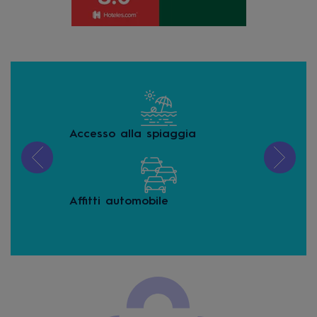
Accesso alla spiaggia
Ani
Affitti automobile
Aria
com