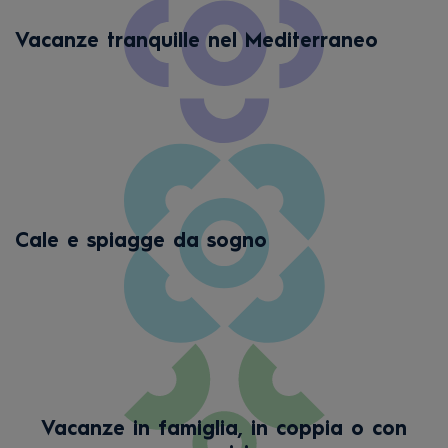
Vacanze tranquille nel Mediterraneo
Cale e spiagge da sogno
Vacanze in famiglia, in coppia o con