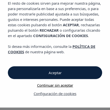
APARTHOTEL VIBRA BLANC PALACE
El resto de cookies sirven para mejorar nuestra página,
para personalizarla en base a sus preferencias, o para
poder mostrarle publicidad ajustada a sus búsquedas,
gustos e intereses personales. Puede aceptar todas
Aparthotel Vibra Blanc Palace
estas cookies pulsando el botón
ACEPTAR
, rechazarlas
pulsando el botón
RECHAZAR
o configurarlas clicando
en el apartado
CONFIGURACIÓN DE COOKIES
.
Aparthotel Vibra
Si desea más información, consulte la
POLÍTICA DE
Blanc Palace
COOKIES
de nuestra página web.
Hotel en primera
Aceptar
línea de playa, a 2
Continuar sin aceptar
kilómetros de
Configuración de cookies
Ciudadela, Menorca