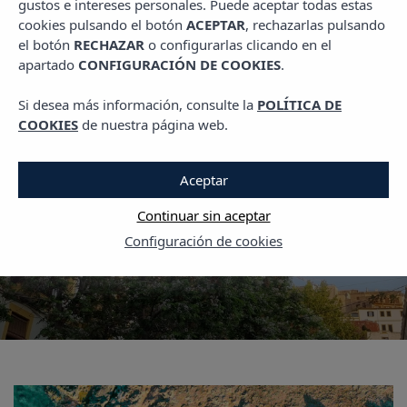
gustos e intereses personales. Puede aceptar todas estas
PLANES EN MALLORCA
cookies pulsando el botón
ACEPTAR
, rechazarlas pulsando
el botón
RECHAZAR
o configurarlas clicando en el
Recorrido por el
apartado
CONFIGURACIÓN DE COOKIES
.
interior: estos son los
Si desea más información, consulte la
POLÍTICA DE
pueblos más bonitos d
COOKIES
de nuestra página web.
Mallorca
Aceptar
Continuar sin aceptar
18 ABRIL, 2025
Configuración de cookies
LEER MÁS