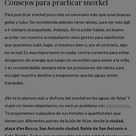
Consejos para practicar snorkel
Para practicar snorkel poco más es necesario más que unas buenas
gafas y tubo. Se recomienda además tener aletas, para ser más ágil
e ir siempre acompañado. Además, Al no poder hablar, es bueno
acordar con nuestro acompañante unos gestos para manifestar
que queremos subir, bajar, si estamos bien o, por el contrario, algo
no va mal. Es muy importante no nadar contra corriente para evitar
desgastes de energía que luego se necesiten para volver a la orilla,
y es recomendable siempre mirar las previsiones del viento para
escoger nuestro destino y asegurarnos que las aguas estén
tranquilas.
¡No te lo pienses más y disfruta del snorkel en las aguas de Ibiza! Y
si aún no tienes alojamiento, no será un problema con
Vibra Hotels.
Te proponemos cualquiera de sus hoteles o aparthoteles que
tienen por diferentes partes de la isla de Ibiza: desde la
ciudad,
playa d’en Bossa, San Antonio ciudad, Bahía de San Antonio o
Cala Tarida.
Todos con una increíble relación calidad-precio y unas