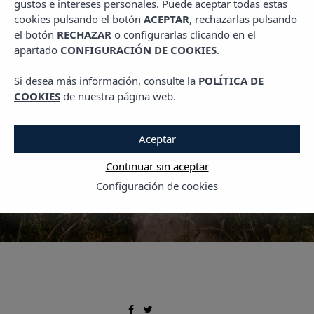
gustos e intereses personales. Puede aceptar todas estas
PLANES EN IBIZA
cookies pulsando el botón
ACEPTAR
, rechazarlas pulsando
Snorkel en Ibiza:
el botón
RECHAZAR
o configurarlas clicando en el
apartado
CONFIGURACIÓN DE COOKIES
.
Descubre el paraíso
acuático de la isla
Si desea más información, consulte la
POLÍTICA DE
COOKIES
de nuestra página web.
21 JULIO, 2021
Aceptar
Continuar sin aceptar
Configuración de cookies