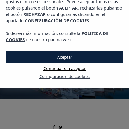
gustos e intereses personales. Puede aceptar todas estas
,
PLANES EN MENORCA
TRAVEL
cookies pulsando el botón
ACEPTAR
, rechazarlas pulsando
Ciutadella Menorca: El
el botón
RECHAZAR
o configurarlas clicando en el
apartado
CONFIGURACIÓN DE COOKIES
.
encanto histórico que te
sorprenderá
Si desea más información, consulte la
POLÍTICA DE
COOKIES
de nuestra página web.
10 JULIO, 2025
Aceptar
Continuar sin aceptar
Configuración de cookies