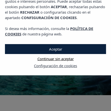
gustos e intereses personales. Puede aceptar todas estas
,
PLANES EN IBIZA
TRAVEL
cookies pulsando el botón
ACEPTAR
, rechazarlas pulsando
Visitar Ibiza: estos son los
el botón
RECHAZAR
o configurarlas clicando en el
apartado
CONFIGURACIÓN DE COOKIES
.
6 rincones más
instagrameables de la
Si desea más información, consulte la
POLÍTICA DE
COOKIES
de nuestra página web.
isla
Aceptar
16 OCTUBRE, 2022
Continuar sin aceptar
Configuración de cookies