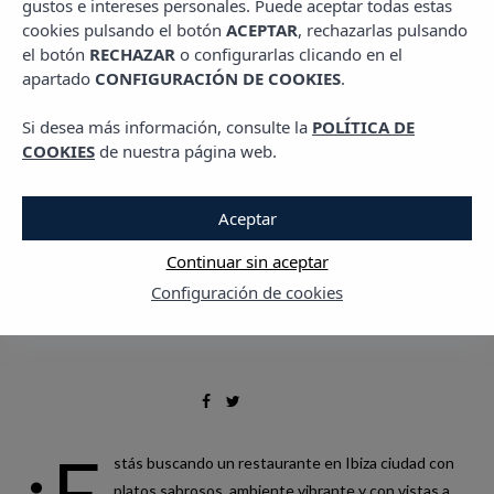
gustos e intereses personales. Puede aceptar todas estas
,
,
GASTRO
LIVING VIBRA
PLANES EN IBIZA
cookies pulsando el botón
ACEPTAR
, rechazarlas pulsando
Restaurante Blavós
el botón
RECHAZAR
o configurarlas clicando en el
apartado
CONFIGURACIÓN DE COOKIES
.
22 MAYO, 2023
Si desea más información, consulte la
POLÍTICA DE
COOKIES
de nuestra página web.
Aceptar
Continuar sin aceptar
Configuración de cookies
¿E
stás buscando un restaurante en Ibiza ciudad con
platos sabrosos, ambiente vibrante y con vistas a