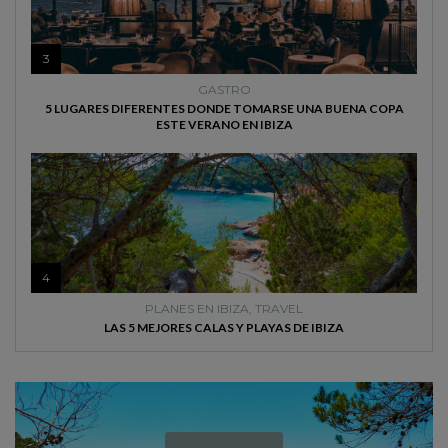
3
GASTRO
5 LUGARES DIFERENTES DONDE TOMARSE UNA BUENA COPA
ESTE VERANO EN IBIZA
4
PLANES EN IBIZA
,
TRAVEL
LAS 5 MEJORES CALAS Y PLAYAS DE IBIZA