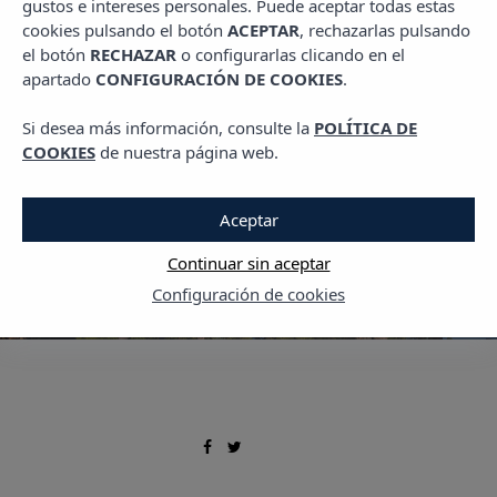
gustos e intereses personales. Puede aceptar todas estas
,
,
LIVING VIBRA
PLANES EN IBIZA
TRAVEL
cookies pulsando el botón
ACEPTAR
, rechazarlas pulsando
Descubre los famosos
el botón
RECHAZAR
o configurarlas clicando en el
apartado
CONFIGURACIÓN DE COOKIES
.
“Ibiza Hippie Markets”
Si desea más información, consulte la
POLÍTICA DE
26 JULIO, 2024
COOKIES
de nuestra página web.
Aceptar
Continuar sin aceptar
Configuración de cookies