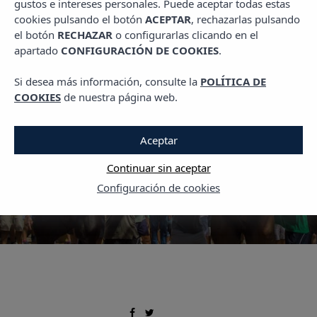
gustos e intereses personales. Puede aceptar todas estas
PLANES EN MENORCA
cookies pulsando el botón
ACEPTAR
, rechazarlas pulsando
¡No te pierdas las fiestas
el botón
RECHAZAR
o configurarlas clicando en el
apartado
CONFIGURACIÓN DE COOKIES
.
de Sant Martí en
Menorca!
Si desea más información, consulte la
POLÍTICA DE
COOKIES
de nuestra página web.
12 JULIO, 2024
Aceptar
Continuar sin aceptar
Configuración de cookies