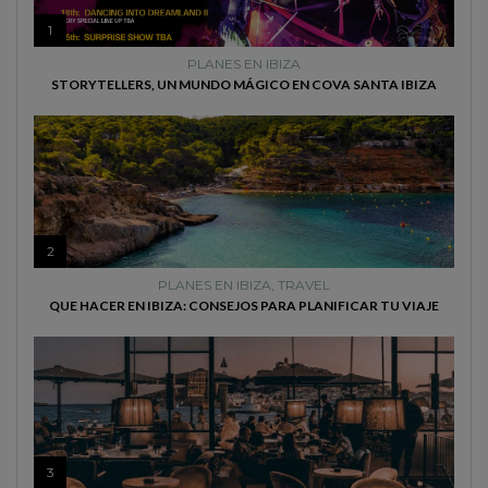
1
PLANES EN IBIZA
STORYTELLERS, UN MUNDO MÁGICO EN COVA SANTA IBIZA
2
PLANES EN IBIZA
,
TRAVEL
QUE HACER EN IBIZA: CONSEJOS PARA PLANIFICAR TU VIAJE
3