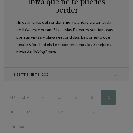
Ibiza que no te puedes
perder
¿Eres amante del senderismo y planeas visitar la isla
de Ibiza este verano? Las Islas Baleares son famosas
por sus vistas y playas escondidas. Es por esto que
desde Vibra Hotels te recomendamos las 3 mejores
rutas de “hiking” para…
6 SEPTIEMBRE, 2024
« PRIMERA
«
...
8
9
10
11
12
...
20
...
»
ÚLTIMA »