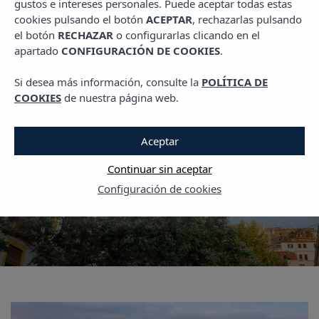
gustos e intereses personales. Puede aceptar todas estas
PLANES EN MALLORCA
cookies pulsando el botón
ACEPTAR
, rechazarlas pulsando
el botón
RECHAZAR
o configurarlas clicando en el
Recorrido por el
apartado
CONFIGURACIÓN DE COOKIES
.
interior: estos son los
Si desea más información, consulte la
POLÍTICA DE
pueblos más bonitos de
COOKIES
de nuestra página web.
Mallorca
Aceptar
Continuar sin aceptar
18 ABRIL, 2025
Configuración de cookies
LEER MÁS