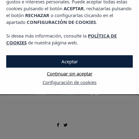
gustos e intereses personales. Puede aceptar todas estas
PLANES EN IBIZA
cookies pulsando el botón
ACEPTAR
, rechazarlas pulsando
Las Mejores Fiestas del
el botón
RECHAZAR
o configurarlas clicando en el
apartado
CONFIGURACIÓN DE COOKIES
.
Verano: Lunes-Jueves
Si desea más información, consulte la
POLÍTICA DE
14 JULIO, 2023
COOKIES
de nuestra página web.
Aceptar
Continuar sin aceptar
Configuración de cookies