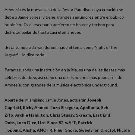
Amnesia es la nueva casa de la fiesta Paradise, cuya creación se
debe a Jamie Jones, y tiene grandes seguidores entre el público
británico. Es el escenario perfecto de house y techno para
disfrutar bailando hasta casi el amanecer.
¡Esta temporada han denominado el tema como Night of the
Jaguar! …lo dice todo…
Paradise, toda una institución en la isla, es una de las fiestas más
célebres de Ibiza, así como una de las noches más populares de
Amnesia, con grandes de la música electrónica underground.
Aparte del mismísimo Jamie Jones, actuarán
Joseph
Capriati
,
Richy Ahmed
,
Enzo Siragusa
,
Apollonia
,
Seb
Zito
,
Archie Hamilton
,
Chris Stussy
,
Skream
,
East End
Dubs
,
Loco Dice
,
Hot Since 82
,
wAFF
,
Patrick
Topping
,
Alisha
,
ANOTR
,
Fleur Shore
,
Sweely
(en directo),
Nicole