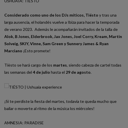
USHUAÏA: TIËSTO
Considerado como uno de los DJs míticos, Tiësto
y tras una
larga ausencia, el holandés vuelve a Ibiza para hacer la temporada
de verano 2023. Además le acompañarán invitados de la talla de
Alok
,
B Jones
,
Elderbrook
,
Jax Jones
,
Joel Corry
,
Kream
,
Martin
Solveig
,
SKIY
,
Vinne
,
Sam Green
y
Sunnery James & Ryan
Marciano
¡Esto promete!
Tiësto se hará cargo de los
martes
, siendo cabeza de cartel todas
las semanas del
4 de julio
hasta el
29 de agosto
.
¡Si te perdiste la fiesta del martes, todavía te queda mucho que
bailar o moverte al ritmo de la música los miércoles!
AMNESIA: PARADISE