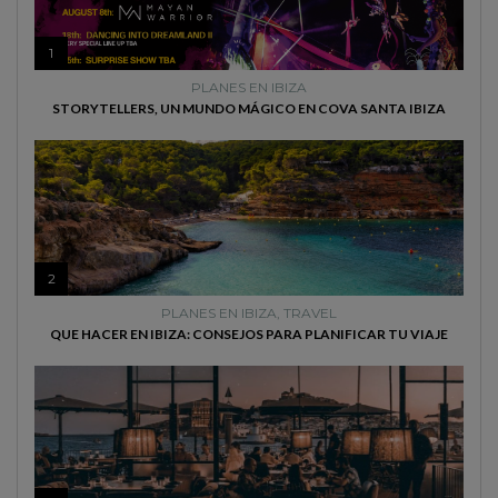
1
PLANES EN IBIZA
STORYTELLERS, UN MUNDO MÁGICO EN COVA SANTA IBIZA
2
PLANES EN IBIZA
,
TRAVEL
QUE HACER EN IBIZA: CONSEJOS PARA PLANIFICAR TU VIAJE