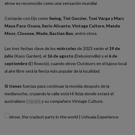
elrow es reconocido como una sensación mundial.
Contarán con Djs como
Swing
,
Tini Gessler
,
Toni Varga
y
Marc
Maya Paco Osuna
,
Ilario Alicante
,
Vintage Culture
,
Manda
Moor
,
Cloonee
,
Wade
,
Bastian Bux
, entre otros.
Las tres fechas clave de los
miércoles
de 2023 serán el
19 de
julio
(Kaos Garden),
el
16 de agosto
(Delusionville) y
el
6 de
septiembre
(El Rowcío), cuando elrow Outdoors en el lujoso local
al aire libre será la fiesta más popular de la localidad.
Si tienes
fuerzas para continuar la movida después de la
medianoche, cruzando la calle está Hï Ibiza donde estará el
australiano
FISHER
y su compañero Vintage Culture.