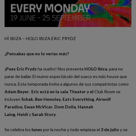
HÏ IBIZA – HOLO IBIZA ERIC PRYDZ
¿Pensabas que no lo verías más?
¡Pues Eric Prydz
ha vuelto! Nos presenta
HOLO Ibiza
, para no
parar de bailar. El nuevo espectáculo del sueco es más house que
nunca. Esta temporada invita a algunos de sus compatriotas como
Adam Beyer.
Eric está en la sala Theater y el
Club Room se
incluyen
Schak
,
Ben Hemsley
,
Eats Everything
,
Airwolf
Paradise
,
Ewan McVicar
,
Dom Dolla
,
Hannah
Laing
,
Heidi
y
Sarah Story
.
Se celebra los
lunes
por la noche
y todo empieza el
3 de julio
y se