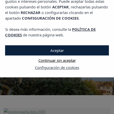
gustos e intereses personales. Puede aceptar todas estas
PLANES EN MALLORCA
cookies pulsando el botón
ACEPTAR
, rechazarlas pulsando
el botón
RECHAZAR
o configurarlas clicando en el
Recorrido por el
apartado
CONFIGURACIÓN DE COOKIES
.
interior: estos son los
Si desea más información, consulte la
POLÍTICA DE
pueblos más bonitos d
COOKIES
de nuestra página web.
Mallorca
Aceptar
Continuar sin aceptar
18 ABRIL, 2025
Configuración de cookies
LEER MÁS