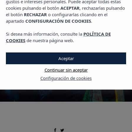
gustos e intereses personales. Puede aceptar todas estas
PLANES EN MALLORCA
cookies pulsando el botón
ACEPTAR
, rechazarlas pulsando
Halloween en Mallorca
el botón
RECHAZAR
o configurarlas clicando en el
apartado
CONFIGURACIÓN DE COOKIES
.
2025: del miedo al
misticismo isleño
Si desea más información, consulte la
POLÍTICA DE
COOKIES
de nuestra página web.
28 OCTUBRE, 2025
Aceptar
Continuar sin aceptar
Configuración de cookies