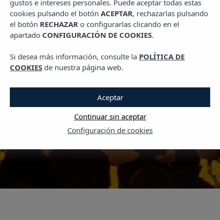
gustos e intereses personales. Puede aceptar todas estas
PLANES EN IBIZA
cookies pulsando el botón
ACEPTAR
, rechazarlas pulsando
Candlelight Ibiza: una
el botón
RECHAZAR
o configurarlas clicando en el
apartado
CONFIGURACIÓN DE COOKIES
.
noche mágica con Queen
y Coldplay bajo la luz de
Si desea más información, consulte la
POLÍTICA DE
COOKIES
de nuestra página web.
las velas
Aceptar
14 NOVIEMBRE, 2025
Continuar sin aceptar
Configuración de cookies