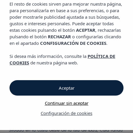
El resto de cookies sirven para mejorar nuestra página,
para personalizarla en base a sus preferencias, o para
Descubre nuestros hoteles
poder mostrarle publicidad ajustada a sus búsquedas,
en Cala Tarida
gustos e intereses personales. Puede aceptar todas
estas cookies pulsando el botón
ACEPTAR
, rechazarlas
pulsando el botón
RECHAZAR
o configurarlas clicando
en el apartado
CONFIGURACIÓN DE COOKIES
.
Si desea más información, consulte la
POLÍTICA DE
COOKIES
de nuestra página web.
Una
experiencia de
Aceptar
playa única
Continuar sin aceptar
Configuración de cookies
Situada en la costa oeste de la isla de Ibiza, Cala Tarida