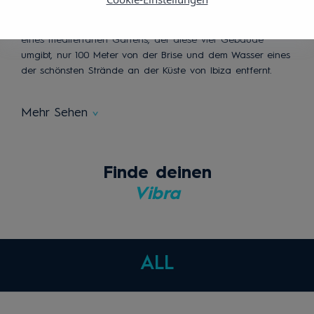
Komfort an einem der schönsten und bekanntesten
Strände von Ibiza. Eine natürliche Umgebung inmitten
eines mediterranen Gartens, der diese vier Gebäude
umgibt, nur 100 Meter von der Brise und dem Wasser eines
der schönsten Strände an der Küste von Ibiza entfernt.
Mehr Sehen
Finde deinen
Vibra
ALL