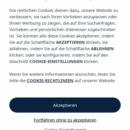
Die restlichen Cookies dienen dazu, unsere Website zu
Entdecken Sie unsere Hotels
verbessern, sie nach Ihren Vorlieben anzupassen oder
in Cala Tarida
Ihnen Werbung zu zeigen, die auf Ihre Suchanfragen,
Vorlieben und persönlichen Interessen zugeschnitten
ist. Sie können alle diese Cookies akzeptieren, indem
Sie auf die Schaltfläche
AKZEPTIEREN
klicken, sie
ablehnen, indem Sie auf die Schaltfläche
ABLEHNEN
klicken, oder sie konfigurieren, indem Sie auf den
Abschnitt
COOKIE-EINSTELLUNGEN
klicken.
Wenn Sie weitere Informationen wünschen, lesen Sie
Ein
bitte die
COOKIE-RICHTLINIEN
auf unserer Website.
unvergessliches
Stranderlebnis
Akzeptieren
Fortfahren ohne zu akzeptieren
Der Hotel Vibra Cala Tarida setzt Maßstäbe für Spaß und
Cookie-Einstellungen