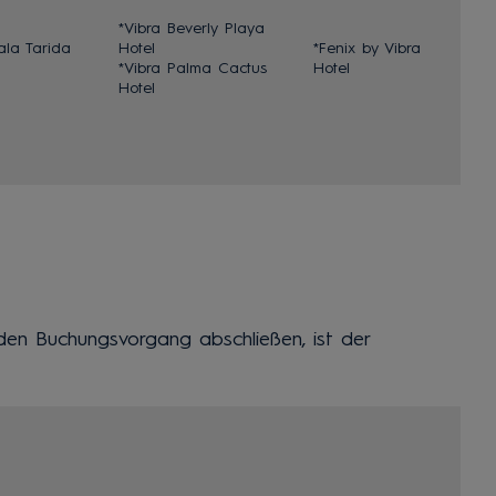
*Vibra Beverly Playa
ala Tarida
Hotel
*Fenix by Vibra
*Vibra Palma Cactus
Hotel
Hotel
den Buchungsvorgang abschließen, ist der