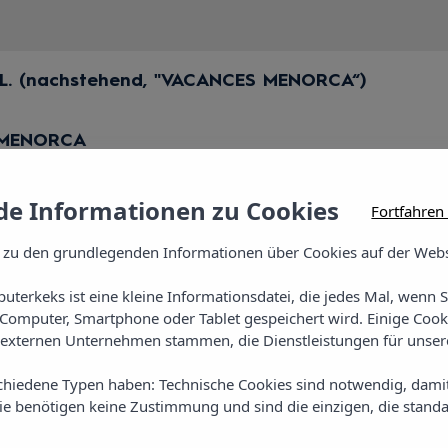
.L. (nachstehend, "VACANCES MENORCA“)
A-MENORCA
wie wir Ihre Daten über diese Website verarbeiten, k
e Informationen zu Cookies
Fortfahren
tels.com. Bitte geben Sie im Betreff “Datenschutzbeauf
ntität ermöglicht.
 zu den grundlegenden Informationen über Cookies auf der Webs
uterkeks ist eine kleine Informationsdatei, die jedes Mal, wenn 
d der Nutzer klar und einfach über die Verarbeitung d
Computer, Smartphone oder Tablet gespeichert wird. Einige Cook
externen Unternehmen stammen, die Dienstleistungen für unsere
us seiner Navigation abgeleiteten Daten und sonstige Dat
ist nicht in allen Fällen die Einwilligung, sondern die
chiedene Typen haben: Technische Cookies sind notwendig, dami
gs, berechtigtes Interesse oder Einwilligung, je nach Zw
sie benötigen keine Zustimmung und sind die einzigen, die standa
ntscheiden, ob er seine personenbezogenen Daten über di