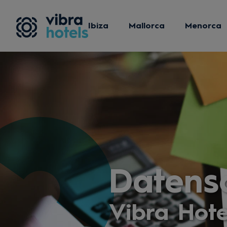
Ibiza
Mallorca
Menorca
Datens
Vibra Hote