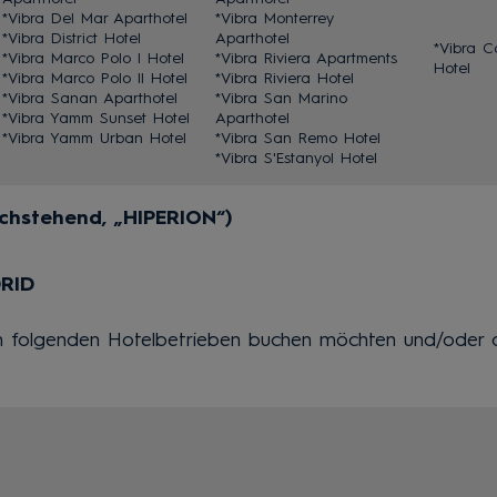
*Vibra Del Mar Aparthotel
*Vibra Monterrey
*Vibra District Hotel
Aparthotel
*Vibra C
*Vibra Marco Polo I Hotel
*Vibra Riviera Apartments
Hotel
*Vibra Marco Polo II Hotel
*Vibra Riviera Hotel
*Vibra Sanan Aparthotel
*Vibra San Marino
*Vibra Yamm Sunset Hotel
Aparthotel
*Vibra Yamm Urban Hotel
*Vibra San Remo Hotel
*Vibra S'Estanyol Hotel
achstehend, „HIPERION“)
DRID
den folgenden Hotelbetrieben buchen möchten und/oder 