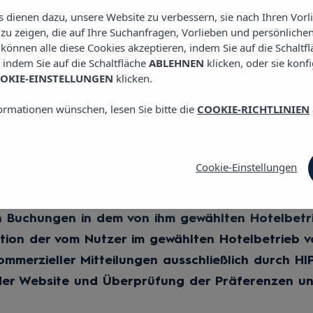
es dienen dazu, unsere Website zu verbessern, sie nach Ihren Vor
u zeigen, die auf Ihre Suchanfragen, Vorlieben und persönlichen
e können alle diese Cookies akzeptieren, indem Sie auf die Schaltf
ten sind grundsätzlich verpflichtend (sofern im betref
, indem Sie auf die Schaltfläche
ABLEHNEN
klicken, oder sie konf
se Daten daher nicht oder nicht korrekt bereitgestellt
OKIE-EINSTELLUNGEN
klicken.
tzer die Inhalte der Website frei einsehen.
ormationen wünschen, lesen Sie bitte die
COOKIE-RICHTLINIEN
 HOTEL GROUP, S.L. DIE PERSONENBEZOGENEN DAT
nbezogenen Daten werden von HIPERION HOTEL GROUP,
folgenden Zwecken verarbeitet:
Cookie-Einstellungen
sowohl über die “Website” als auch über das Contact Cen
von Ihnen gewählten Hotelbetriebs
 Buchungen in dem von ihm gewählten Hotelbetri
tion der vom Nutzer im gewählten Hotelbetrieb
ommerzieller Mitteilungen ausschließlich durch HI
er Website und Überprüfung der Präferenzen und