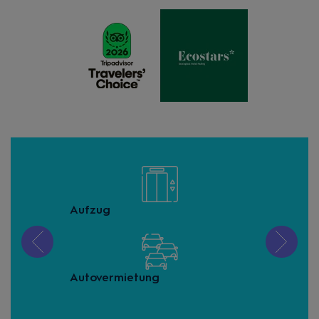
Aufzug
Buf
Autovermietung
Gee
ein
(Ge