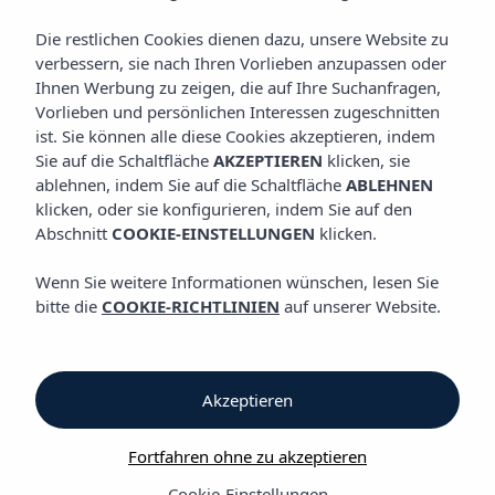
Die restlichen Cookies dienen dazu, unsere Website zu
verbessern, sie nach Ihren Vorlieben anzupassen oder
Vibra Panoramic Apartments
Ihnen Werbung zu zeigen, die auf Ihre Suchanfragen,
Vorlieben und persönlichen Interessen zugeschnitten
ist. Sie können alle diese Cookies akzeptieren, indem
Vibra Panoramic
Sie auf die Schaltfläche
AKZEPTIEREN
klicken, sie
ablehnen, indem Sie auf die Schaltfläche
ABLEHNEN
Apartments
klicken, oder sie konfigurieren, indem Sie auf den
Abschnitt
COOKIE-EINSTELLUNGEN
klicken.
in Playa de
Wenn Sie weitere Informationen wünschen, lesen Sie
bitte die
COOKIE-RICHTLINIEN
auf unserer Website.
Figueretas, ganz in
der Nähe des
Akzeptieren
Zentrums von Ibiza-
Fortfahren ohne zu akzeptieren
Stadt und des
Cookie-Einstellungen