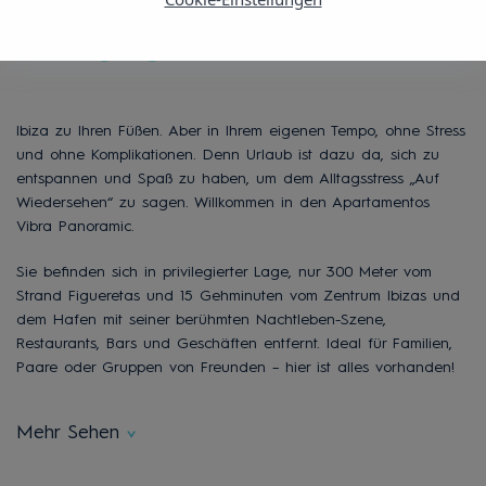
Hafens
Ibiza zu Ihren Füßen. Aber in Ihrem eigenen Tempo, ohne Stress
und ohne Komplikationen. Denn Urlaub ist dazu da, sich zu
entspannen und Spaß zu haben, um dem Alltagsstress „Auf
Wiedersehen“ zu sagen. Willkommen in den Apartamentos
Vibra Panoramic.
Sie befinden sich in privilegierter Lage, nur 300 Meter vom
Strand Figueretas und 15 Gehminuten vom Zentrum Ibizas und
dem Hafen mit seiner berühmten Nachtleben-Szene,
Restaurants, Bars und Geschäften entfernt. Ideal für Familien,
Paare oder Gruppen von Freunden – hier ist alles vorhanden!
Mehr Sehen