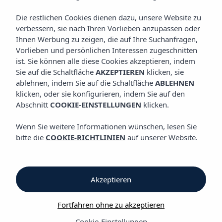
LAGE
Die restlichen Cookies dienen dazu, unsere Website zu
verbessern, sie nach Ihren Vorlieben anzupassen oder
Ihnen Werbung zu zeigen, die auf Ihre Suchanfragen,
Lage
Vorlieben und persönlichen Interessen zugeschnitten
ist. Sie können alle diese Cookies akzeptieren, indem
Sie auf die Schaltfläche
AKZEPTIEREN
klicken, sie
Lage
ablehnen, indem Sie auf die Schaltfläche
ABLEHNEN
klicken, oder sie konfigurieren, indem Sie auf den
Vibra Panoramic Apartments
Abschnitt
COOKIE-EINSTELLUNGEN
klicken.
Die Stadt von Ibiza, und generell die Insel, bietet seinen
Wenn Sie weitere Informationen wünschen, lesen Sie
Besuchern eine ganze Anzahl von Motiven an, um sie zu
bitte die
COOKIE-RICHTLINIEN
auf unserer Website.
besuchen. Einer der größten Anreize hervorzuheben ist die
große Nachfrage, die die Disco Industrie generiert. Weltweit
bekannt für seine elektonische Musik, bietet Ibiza eine große
Vielfalt an Diskotheken wie Pachá Ibiza, Bora Bora, Privilege
Akzeptieren
oder Usuhaïa Ibiza, an. Dank des Disco-Buses, ein Bus der Sie
zu den verschiedenen Diskotheken fährt, hat es eine perfekte
Fortfahren ohne zu akzeptieren
Verbindung zu den Diskotheken.
Cookie-Einstellungen