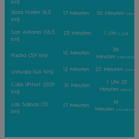
km)
Ibiza Hafen (6,2
17 Minuten
50 Minuten
(L10L12)
km)
San Antonio (16,5
23 Minuten
1 Uhr
(L_3/L8)
km)
36
10 Minuten
Pacha (3,9 km)
Minuten
(L50b/L12/L10)
12 Minuten
25 Minuten
(L10/L14)
Ushuaïa (4,6 Km)
1 Uhr 25
Cala d'Hort (20,9
31 Minuten
Minuten
(L10/L14)
km)
41
Las Salinas (10
17 Minuten
Minuten
(L11/L45b/L45a)
km)