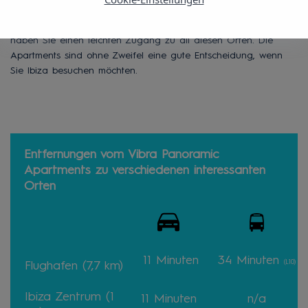
Die Vibra Panoramic Apartments sind in der Nähe der Zone
des Hafens von Ibiza. Von den Vibra Panoramic Apartments
haben Sie einen leichten Zugang zu all diesen Orten. Die
Apartments sind ohne Zweifel eine gute Entscheidung, wenn
Sie Ibiza besuchen möchten.
Entfernungen vom Vibra Panoramic
Apartments zu verschiedenen interessanten
Orten
11 Minuten
34 Minuten
(L10)
Flughafen (7,7 km)
Ibiza Zentrum (1
11 Minuten
n/a