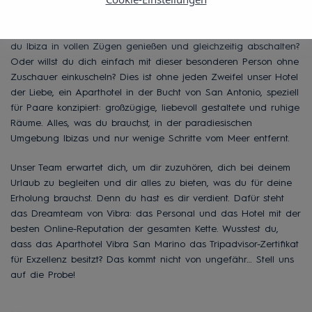
Suchst du Ruhe und Entspannung für deinen Urlaub? Möchtest
du Ibiza in vollen Zügen genießen und gleichzeitig abschalten?
Oder willst du dich einfach mit dieser besonderen Person ohne
Zuschauer einkuscheln? Dies ist ohne jeden Zweifel unser Hotel
der Liebe, ein Aparthotel in der Bucht von San Antonio, speziell
für Paare konzipiert: großzügige, liebevoll gestaltete und ruhige
Räume. Alles, was du brauchst, in der paradiesischen
Umgebung Ibizas und nur wenige Schritte vom Meer entfernt.
Unser Team erwartet dich, um dir zuzuhören, dich bei deinem
Urlaub zu begleiten und dir alles zu bieten, was du für deine
Erholung brauchst. Denn du hast es dir verdient. Dafür steht
das Dreamteam von Vibra: das Personal und das Hotel mit der
besten Online-Reputation der gesamten Kette. Wusstest du,
dass das Aparthotel Vibra San Marino das Tripadvisor-Zertifikat
für Exzellenz besitzt? Das kommt nicht von ungefähr… Stell uns
auf die Probe!