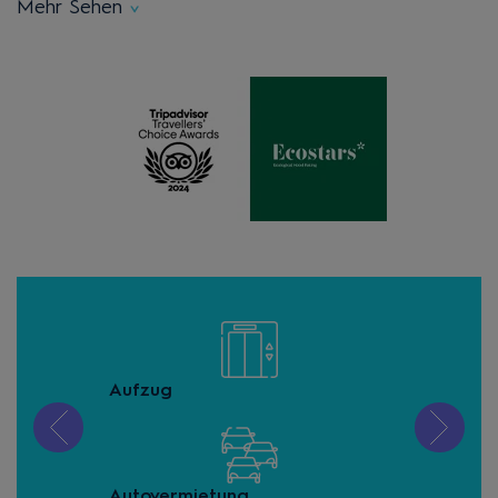
Mehr Sehen
Aufzug
Gep
Autovermietung
Haus