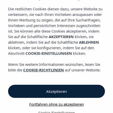
VIBRA SAN MARINO APARTHOTEL
Die restlichen Cookies dienen dazu, unsere Website zu
verbessern, sie nach Ihren Vorlieben anzupassen oder
Ihnen Werbung zu zeigen, die auf Ihre Suchanfragen,
Vibra San Marino Aparthotel
Vorlieben und persönlichen Interessen zugeschnitten
ist. Sie können alle diese Cookies akzeptieren, indem
Sie auf die Schaltfläche
AKZEPTIEREN
klicken, sie
Vibra San Marino
ablehnen, indem Sie auf die Schaltfläche
ABLEHNEN
klicken, oder sie konfigurieren, indem Sie auf den
Aparthotel
Abschnitt
COOKIE-EINSTELLUNGEN
klicken.
Wenn Sie weitere Informationen wünschen, lesen Sie
Aparthotel Love & XL
bitte die
COOKIE-RICHTLINIEN
auf unserer Website.
Komfort in der Bucht
von San Antonio:
Akzeptieren
ideal für Paare!
Fortfahren ohne zu akzeptieren
Cookie-Einstellungen