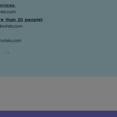
rvices:
tels.com
e than 20 people):
hotels.com
hotels.com