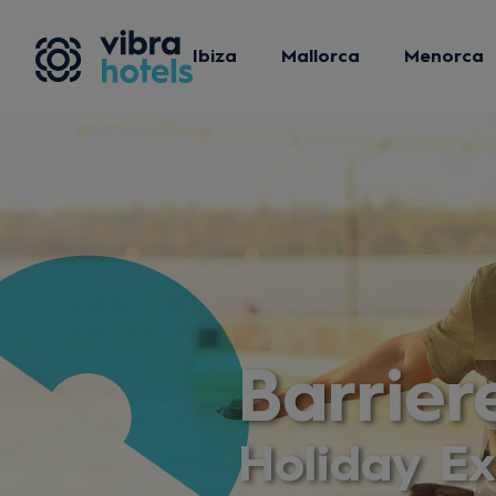
Ibiza
Mallorca
Menorca
Barrier
Holiday Ex