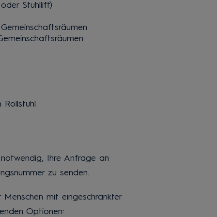
der Stuhllift)
n
en Gemeinschaftsräumen
n Gemeinschaftsräumen
 Rollstuhl
 notwendig, Ihre Anfrage an
ungsnummer zu senden.
ür Menschen mit eingeschränkter
lgenden Optionen: