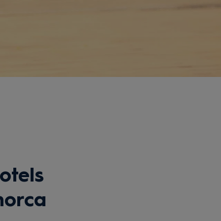
otels
norca