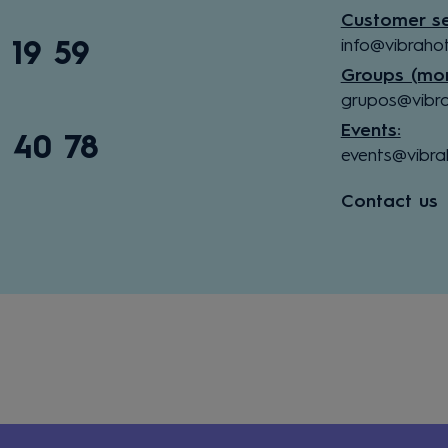
Customer se
info@vibraho
 19 59
Groups (mor
grupos@vibra
Events:
0 40 78
events@vibra
Contact us