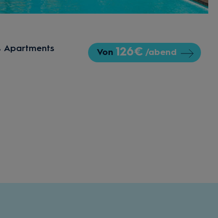
s Apartments
126€
Von
/abend