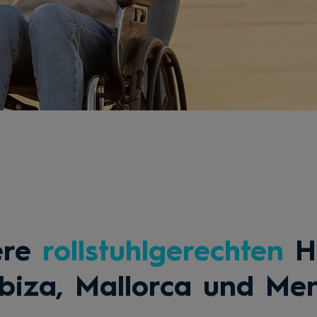
ere
rollstuhlgerechten
H
Ibiza, Mallorca und Me