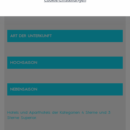
TARIFE DER STEUER FÜR NACHHALTIGEN
TOURISMUS
ART DER UNTERKUNFT
HOCHSAISON
NEBENSAISON
Hotels und Aparthotels der Kategorien 4 Sterne und 3
Sterne Superior.