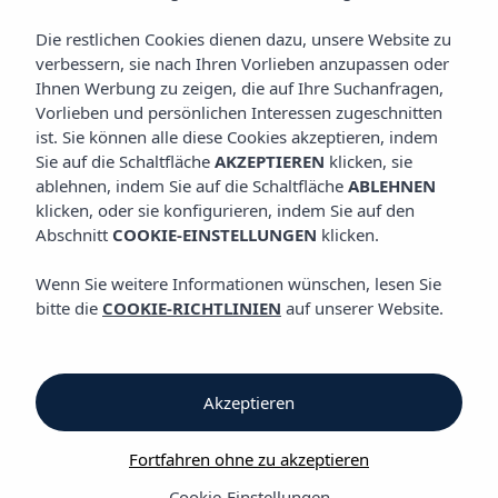
Die restlichen Cookies dienen dazu, unsere Website zu
Steuer für Nachhaltigen Tourismus
verbessern, sie nach Ihren Vorlieben anzupassen oder
Ihnen Werbung zu zeigen, die auf Ihre Suchanfragen,
Steuer für Nachhaltigen Tourismus
Vorlieben und persönlichen Interessen zugeschnitten
ist. Sie können alle diese Cookies akzeptieren, indem
Was ist die Steuer für Nachhaltigen Tourismus?
Sie auf die Schaltfläche
AKZEPTIEREN
klicken, sie
ablehnen, indem Sie auf die Schaltfläche
ABLEHNEN
Seit dem 1. Juli 2016 wird die Steuer für Nachhaltigen Tourismus
klicken, oder sie konfigurieren, indem Sie auf den
auf alle Aufenthalte in touristischen Unterkünften auf den
Abschnitt
COOKIE-EINSTELLUNGEN
klicken.
Balearischen Inseln erhoben. Dank dieses Beitrags können
wichtige Investitionen getätigt werden, hilft uns, die Verteilung
Wenn Sie weitere Informationen wünschen, lesen Sie
von Wasser und die Wasseraufbereitung zu verbessern, die
bitte die
COOKIE-RICHTLINIEN
auf unserer Website.
Umwelt zu schützen, Räume für die öffentliche Nutzung zu
erschließen, nachaltige Mobilität zu fördern und hochwertige
Arbeitslätze zu schaffen auf Mallorca, Menorca, Ibiza y
Formentera.
Akzeptieren
Fortfahren ohne zu akzeptieren
Cookie-Einstellungen