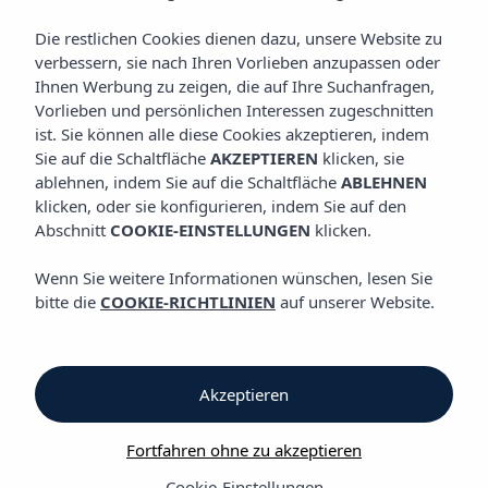
Die restlichen Cookies dienen dazu, unsere Website zu
Groups
verbessern, sie nach Ihren Vorlieben anzupassen oder
Ihnen Werbung zu zeigen, die auf Ihre Suchanfragen,
Groups
Vorlieben und persönlichen Interessen zugeschnitten
ist. Sie können alle diese Cookies akzeptieren, indem
Are you travelling in a group?
Sie auf die Schaltfläche
AKZEPTIEREN
klicken, sie
ablehnen, indem Sie auf die Schaltfläche
ABLEHNEN
At Vibra Hotels we have an extensive experience with groups,
klicken, oder sie konfigurieren, indem Sie auf den
we have a large number of establishments of all types so you
Abschnitt
COOKIE-EINSTELLUNGEN
klicken.
can choose the one that best suits the needs of your group.
We have 38 hotels/ apartments in the best locatiions on the
Wenn Sie weitere Informationen wünschen, lesen Sie
island of Ibiza, Mallorca and Menorca.
bitte die
COOKIE-RICHTLINIEN
auf unserer Website.
We provide you personalised care and advice on everything
you need.
How to do it?
Akzeptieren
To check availability and request a quote for a group you
Fortfahren ohne zu akzeptieren
have to send an email to
grupos@vibrahotels.com
and provide
us with the following information:
Cookie-Einstellungen