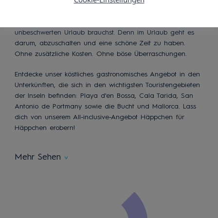
Unsere All-inclusive-Hotels und -Ferienwohnungen auf Ibiza
und Mallorca haben alles, was du für einen
unbeschwerten Urlaub brauchst. Denn im Urlaub geht es
darum, abzuschalten und eine schöne Zeit zu haben.
Ohne zusätzliche Kosten. Ohne böse Überraschungen.
Entdecke unser köstliches gastronomisches Angebot in den
Unterkünften, die sich in den wichtigsten Touristengebieten
der Inseln befinden: Playa d'en Bossa, Cala Tarida, San
Antonio de Portmany sowie die Bucht und Mallorca. Lass
dich von unserem All-inclusive-Angebot Häppchen für
Häppchen erobern!
Mehr Sehen