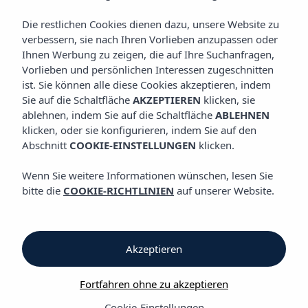
Die restlichen Cookies dienen dazu, unsere Website zu
All-Inclusive
Hotels und
verbessern, sie nach Ihren Vorlieben anzupassen oder
Apartments
Ihnen Werbung zu zeigen, die auf Ihre Suchanfragen,
Vorlieben und persönlichen Interessen zugeschnitten
auf Ibiza und Mallorca
ist. Sie können alle diese Cookies akzeptieren, indem
Sie auf die Schaltfläche
AKZEPTIEREN
klicken, sie
ablehnen, indem Sie auf die Schaltfläche
ABLEHNEN
klicken, oder sie konfigurieren, indem Sie auf den
Abschnitt
COOKIE-EINSTELLUNGEN
klicken.
Wenn Sie weitere Informationen wünschen, lesen Sie
bitte die
COOKIE-RICHTLINIEN
auf unserer Website.
Wir kümmern
uns um alles
Akzeptieren
Fortfahren ohne zu akzeptieren
Cookie-Einstellungen