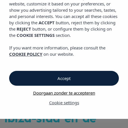
VIBRA PANORAMIC APPARTEMENTEN
website, customize it based on your preferences, or
show you advertising tailored to your searches, tastes,
and personal interests. You can accept all these cookies
by clicking the
ACCEPT
button, reject them by clicking
Vibra Panoramic Appartementen
the
REJECT
button, or configure them by clicking on
the
COOKIE SETTINGS
section.
Vibra Panoramic
If you want more information, please consult the
COOKIE POLICY
on our website.
Appartementen
in Playa de
Accept
Figueretas, heel dicht
Doorgaan zonder te accepteren
bij het centrum van
Cookie settings
Ibiza-stad en de