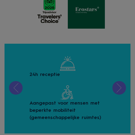
24h receptie
bag
Aangepast voor mensen met
Buf
beperkte mobiliteit
(gemeenschappelijke ruimtes)