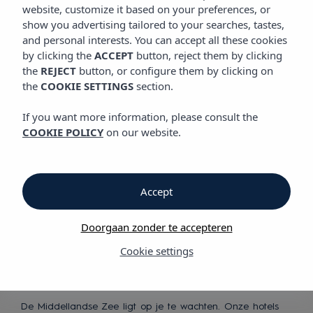
website, customize it based on your preferences, or
show you advertising tailored to your searches, tastes,
Beleef een unieke ervaring
and personal interests. You can accept all these cookies
in onze hotels
by clicking the
ACCEPT
button, reject them by clicking
the
REJECT
button, or configure them by clicking on
the
COOKIE SETTINGS
section.
If you want more information, please consult the
COOKIE POLICY
on our website.
Met de beste
Accept
services
Doorgaan zonder te accepteren
Cookie settings
De Middellandse Zee ligt op je te wachten. Onze hotels