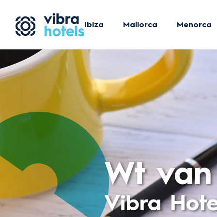
Ibiza
Mallorca
Menorca
Wt van
Vibra Hote