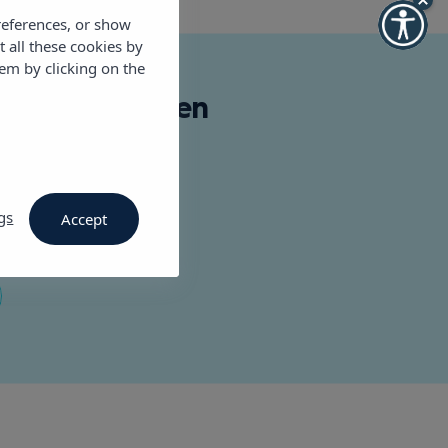
references, or show
t all these cookies by
em by clicking on the
 Appartementen
.com
gs
Accept