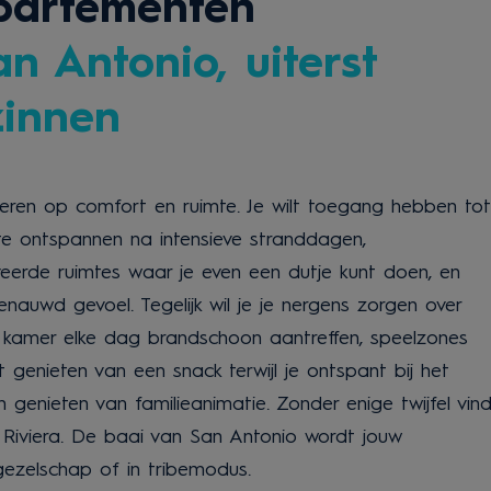
partementen
n Antonio, uiterst
zinnen
leveren op comfort en ruimte. Je wilt toegang hebben tot
te ontspannen na intensieve stranddagen,
erde ruimtes waar je even een dutje kunt doen, en
auwd gevoel. Tegelijk wil je je nergens zorgen over
je kamer elke dag brandschoon aantreffen, speelzones
genieten van een snack terwijl je ontspant bij het
genieten van familieanimatie. Zonder enige twijfel vin
 Riviera. De baai van San Antonio wordt jouw
 gezelschap of in tribemodus.