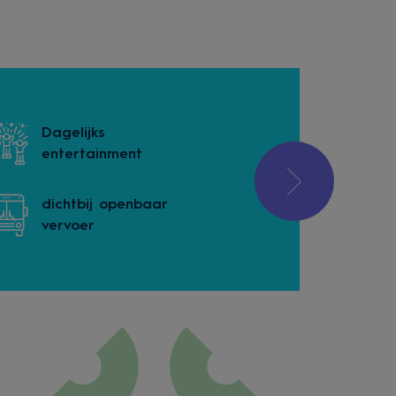
Dagelijks
Geen hui
entertainment
dichtbij openbaar
Gratis Wi
vervoer