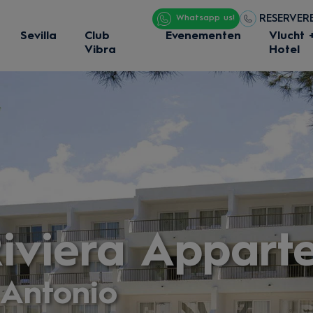
RESERVERE
Whatsapp us!
Sevilla
Club
Evenementen
Vlucht 
Vibra
Hotel
Riviera Appar
 Antonio