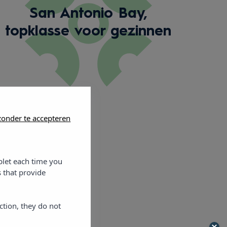
San Antonio Bay,
topklasse voor gezinnen
onder te accepteren
blet each time you
 that provide
ction, they do not