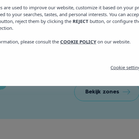
es are used to improve our website, customize it based on your p
red to your searches, tastes, and personal interests. You can accep
utton, reject them by clicking the
REJECT
button, or configure th
ection.
Vibra Riviera
ormation, please consult the
COOKIE POLICY
on our website.
C/ Des Caló, 49b
E: riviera@vibrahotels
Cookie settin
T: +34 971 30 19 59
Bekijk zones