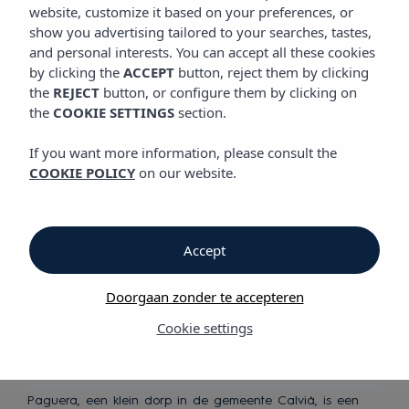
website, customize it based on your preferences, or
show you advertising tailored to your searches, tastes,
Ontdek onze hotels
and personal interests. You can accept all these cookies
in Paguera (Calvia)
by clicking the
ACCEPT
button, reject them by clicking
the
REJECT
button, or configure them by clicking on
the
COOKIE SETTINGS
section.
If you want more information, please consult the
COOKIE POLICY
on our website.
Een
Accept
onvergetelijke
vakantie
Doorgaan zonder te accepteren
Cookie settings
Paguera, een klein dorp in de gemeente Calviá, is een