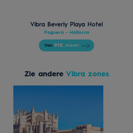
Vibra Beverly Playa Hotel
Paguera - Mallorca
91€
Van
/nacht
Zie andere
Vibra zones