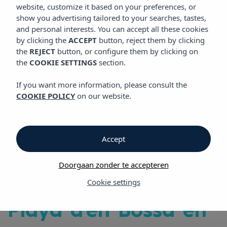
VIBRA JABEQUE SOUL APARTHOTEL
website, customize it based on your preferences, or
show you advertising tailored to your searches, tastes,
and personal interests. You can accept all these cookies
by clicking the
ACCEPT
button, reject them by clicking
Vibra Jabeque Soul Aparthotel
the
REJECT
button, or configure them by clicking on
the
COOKIE SETTINGS
section.
Vibra Jabeque Soul
If you want more information, please consult the
COOKIE POLICY
on our website.
Aparthotel
in Ibiza-stad,
Accept
schitterend uitzicht
Doorgaan zonder te accepteren
op de zee, tussen
Cookie settings
Playa d'en Bossa en