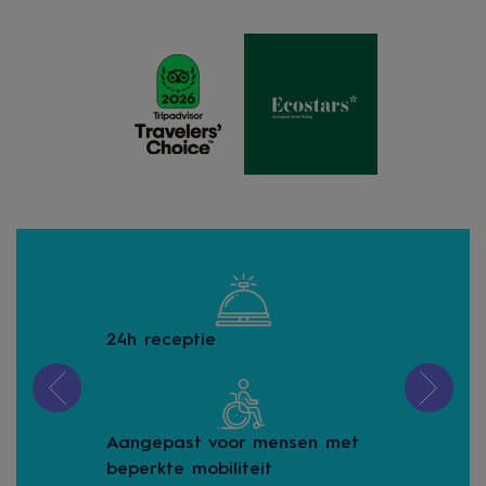
24h receptie
bag
Aangepast voor mensen met
Bet
beperkte mobiliteit