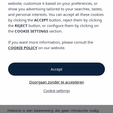
website, customize it based on your preferences, or
show you advertising tailored to your searches, tastes,
Ontdek onze hotels
and personal interests. You can accept all these cookies
in Mallorca
by clicking the
ACCEPT
button, reject them by clicking
the
REJECT
button, or configure them by clicking on
the
COOKIE SETTINGS
section.
If you want more information, please consult the
COOKIE POLICY
on our website.
De vakantie
Accept
van je dromen
Doorgaan zonder te accepteren
Cookie settings
Mallorca is een bestemming die geen introductie nodig