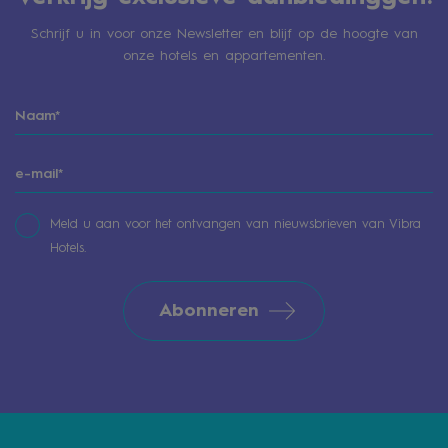
accommodatie te combineren met een
verschillende nabijgelegen stranden kunt
Schrijf u in voor onze Newsletter en blijf op de hoogte van
excursie naar baaien in andere gebieden. In
genieten zonder lange afstanden af te
onze hotels en appartementen.
Paguera springt Hotel Vibra Beverly Playa
leggen. Voor meer afgelegen baaien, vooral in
eruit.
het oosten of zuidoosten, is het meestal
handiger om een auto te huren of
excursiemogelijkheden te bekijken.
Meld u aan voor het ontvangen van nieuwsbrieven van Vibra
Hotels.
Abonneren