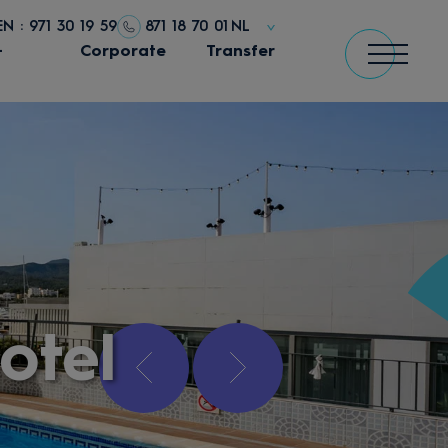
N : 971 30 19 59
871 18 70 01
NL
+
Corporate
Transfer
otel