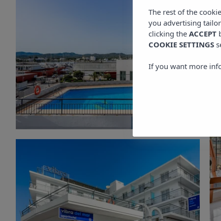
The rest of the cooki
you advertising tailo
clicking the
ACCEPT
b
COOKIE SETTINGS
s
If you want more inf