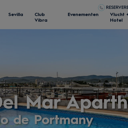
RESERVERE
Sevilla
Club
Evenementen
Vlucht 
Vibra
Hotel
el Mar Aparth
io de Portmany