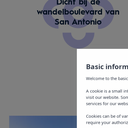
Dicht bij de
wandelboulevard van
San Antonio
Basic infor
Welcome to the basic
A cookie is a small i
visit our website. So
services for our webs
Cookies can be of var
require your authoriz