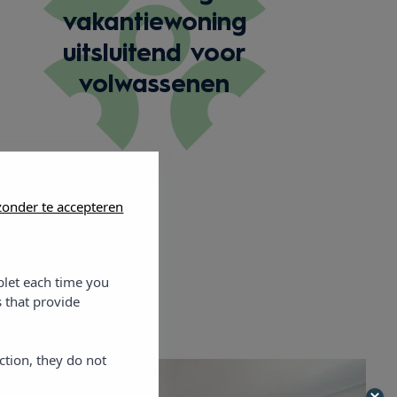
vakantiewoning
uitsluitend voor
volwassenen
onder te accepteren
blet each time you
 that provide
ction, they do not