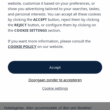
GASTRONOMIE
website, customize it based on your preferences, or
Vibra Panoramic Appartementen
show you advertising tailored to your searches, tastes,
and personal interests. You can accept all these cookies
by clicking the
ACCEPT
button, reject them by clicking
Gastronomie
the
REJECT
button, or configure them by clicking on
the
COOKIE SETTINGS
section.
Ontbijt en snackbar
If you want more information, please consult the
COOKIE POLICY
on our website.
Vibra Panoramic Appartementen
Bij Vibra Panoramic Appartementen kunt u genieten van een
gevarieerd aanbod aan voedsel dat deel uitmaakt van ons
Accept
ontbijt. Een compleet aanbod waarmee u uw batterijen kunt
opladen voor een nieuwe dag vol ervaringen op Ibiza.
Doorgaan zonder te accepteren
Daarnaast is er bij de Vibra Panoramic Appartementen een
Cookie settings
snackbar bij het zwembad. De ideale plek om te ontspannen
en te genieten van onze kaart met frisdrank, drank en snacks.
Hotelregimes: Allen accommodatie of Bed and Breakfast