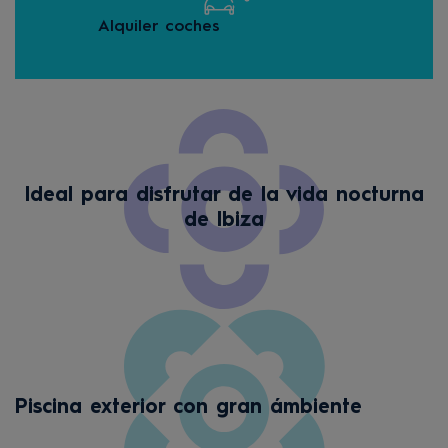
Alquiler coches
Des
Ideal para disfrutar de la vida nocturna
de Ibiza
Piscina exterior con gran ámbiente