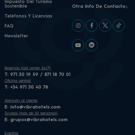
Impuesto Del Turismo
Sostenible
Otra Info De Contacto
Teléfonos Y Licencias
FAQ
Newsletter
Reservas (call center 24/7):
T:
971 30 19 59 / 871 18 70 01
Oficina central:
T:
+34 971 30 40 78
Atención al cliente:
E:
info@vibrahotels.com
Grupos (más de 20 personas):
E:
grupos@vibrahotels.com
Eventos: