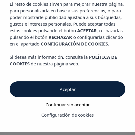
APARTAMENTOS VIBRA TROPICAL GARDEN
El resto de cookies sirven para mejorar nuestra página,
para personalizarla en base a sus preferencias, o para
poder mostrarle publicidad ajustada a sus búsquedas,
gustos e intereses personales. Puede aceptar todas
Apartamentos Vibra Tropical Garden
estas cookies pulsando el botón
ACEPTAR
, rechazarlas
pulsando el botón
RECHAZAR
o configurarlas clicando
en el apartado
CONFIGURACIÓN DE COOKIES
.
Apartamentos Vibra
Si desea más información, consulte la
POLÍTICA DE
Tropical Garden
COOKIES
de nuestra página web.
a 300 metros de la
Aceptar
Playa de Figueretas
Continuar sin aceptar
y a 15 minutos a pie
Configuración de cookies
del centro de Ibiza