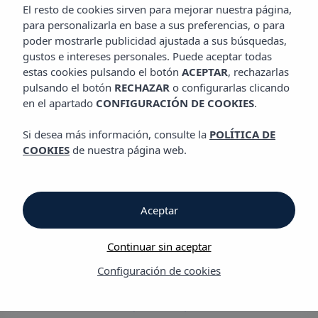
El resto de cookies sirven para mejorar nuestra página,
para personalizarla en base a sus preferencias, o para
La
mejor
experiencia vacacional
poder mostrarle publicidad ajustada a sus búsquedas,
en nuestros apartamentos y
gustos e intereses personales. Puede aceptar todas
estas cookies pulsando el botón
ACEPTAR
, rechazarlas
aparthoteles
pulsando el botón
RECHAZAR
o configurarlas clicando
en el apartado
CONFIGURACIÓN DE COOKIES
.
Si desea más información, consulte la
POLÍTICA DE
COOKIES
de nuestra página web.
Vacaciones son
Aceptar
para
disfrutarla
Continuar sin aceptar
Configuración de cookies