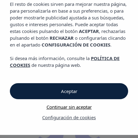
El resto de cookies sirven para mejorar nuestra página,
Quiero recibir Vibra Hotels newsletter.
para personalizarla en base a sus preferencias, o para
poder mostrarle publicidad ajustada a sus búsquedas,
gustos e intereses personales. Puede aceptar todas
estas cookies pulsando el botón
Me apunto
ACEPTAR
, rechazarlas
pulsando el botón
RECHAZAR
o configurarlas clicando
en el apartado
CONFIGURACIÓN DE COOKIES
.
Si desea más información, consulte la
POLÍTICA DE
COOKIES
de nuestra página web.
Mantente al día de lo mejor de
Vibra Hotels
Aceptar
Continuar sin aceptar
Configuración de cookies