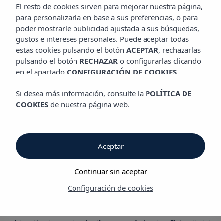
EVENTOS
El resto de cookies sirven para mejorar nuestra página,
Aparthotel Vibra Blanc Palace
para personalizarla en base a sus preferencias, o para
poder mostrarle publicidad ajustada a sus búsquedas,
Sala de reuniones &
gustos e intereses personales. Puede aceptar todas
estas cookies pulsando el botón
ACEPTAR
, rechazarlas
bodas
pulsando el botón
RECHAZAR
o configurarlas clicando
en el apartado
CONFIGURACIÓN DE COOKIES
.
Si desea más información, consulte la
POLÍTICA DE
El Aparthotel Vibra Blanc Palace forma parte de un complejo
COOKIES
de nuestra página web.
turístico junto con los Apartamentos Vibra Blanc Cottage y los
Apartamentos Vibra Caleta Playa, sumando un total de 325
habitaciones. Todos los establecimientos cuentan con amplias
zonas ajardinadas y grandes piscinas, con acceso directo a la
Aceptar
playa de Sa Caleta. Ubicado a pocos minutos de Ciudadela,
este complejo ofrece amplias instalaciones y gran variedad de
servicios, convirtiéndolo en un destino ideal para el turismo
Continuar sin aceptar
MICE.
Configuración de cookies
Situado en una zona tranquila y privilegiada, garantiza un
entorno de relajación y comodidad, perfecto para la