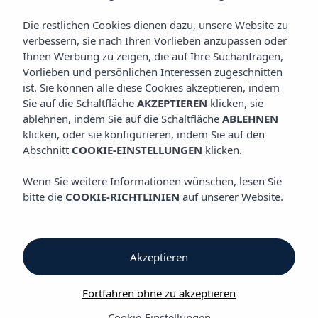
KOCHKUNST
Vibra Blanc Palace Aparthotel
Die restlichen Cookies dienen dazu, unsere Website zu
verbessern, sie nach Ihren Vorlieben anzupassen oder
Ihnen Werbung zu zeigen, die auf Ihre Suchanfragen,
Kochkunst
Vorlieben und persönlichen Interessen zugeschnitten
ist. Sie können alle diese Cookies akzeptieren, indem
Sie auf die Schaltfläche
AKZEPTIEREN
klicken, sie
Kochkunst
ablehnen, indem Sie auf die Schaltfläche
ABLEHNEN
klicken, oder sie konfigurieren, indem Sie auf den
Abschnitt
COOKIE-EINSTELLUNGEN
klicken.
Das Vibra Blanc Palace Aparthotel verfügt über einen
Speisesaal, von dem aus Sie einen schönen Blick auf die
Wenn Sie weitere Informationen wünschen, lesen Sie
weitläufigen Gartenanlagen des Hotels genießen können,
bitte die
COOKIE-RICHTLINIEN
auf unserer Website.
während Sie ein köstliches und nahrhaftes Frühstück zu sich
nehmen, damit Sie voller Energie in den Tag starten. Mittags
stehen Ihnen appetitliche Snacks an der Pool-Bar zur Auswahl
und abends können Sie im Restaurant ein Buffet mit einer
Akzeptieren
großen Auswahl an mediterranen Gerichten und Spezialitäten
der Insel Menorca genießen. Anschließend laden wir Sie ein,
unsere Lounge Bar zu besuchen, in der Ihnen ein
Fortfahren ohne zu akzeptieren
unterhaltsames Abendprogramm geboten wird und in der Sie
Cookie-Einstellungen