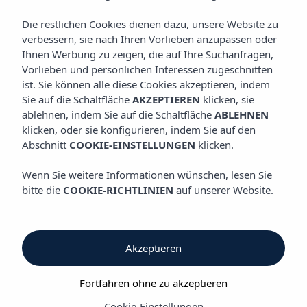
GALERIE
Vibra Blanc Palace Aparthotel
Die restlichen Cookies dienen dazu, unsere Website zu
verbessern, sie nach Ihren Vorlieben anzupassen oder
Ihnen Werbung zu zeigen, die auf Ihre Suchanfragen,
Galerie
Vorlieben und persönlichen Interessen zugeschnitten
ist. Sie können alle diese Cookies akzeptieren, indem
Sie auf die Schaltfläche
AKZEPTIEREN
klicken, sie
Galerie
ablehnen, indem Sie auf die Schaltfläche
ABLEHNEN
klicken, oder sie konfigurieren, indem Sie auf den
Vibra Blanc Palace Aparthotel
Abschnitt
COOKIE-EINSTELLUNGEN
klicken.
Wenn Sie weitere Informationen wünschen, lesen Sie
bitte die
COOKIE-RICHTLINIEN
auf unserer Website.
Akzeptieren
Galerie
Fortfahren ohne zu akzeptieren
Cookie-Einstellungen