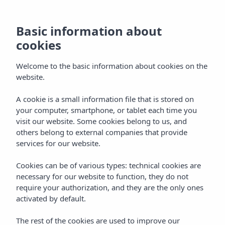
Basic information about
cookies
Welcome to the basic information about cookies on the
website.
A cookie is a small information file that is stored on
Alles Inbegrepen
your computer, smartphone, or tablet each time you
visit our website. Some cookies belong to us, and
Vibra San Remo Hotel
others belong to external companies that provide
services for our website.
Cookies can be of various types: technical cookies are
necessary for our website to function, they do not
require your authorization, and they are the only ones
activated by default.
Home
Ibiza
Bahía De San Antonio
The rest of the cookies are used to improve our