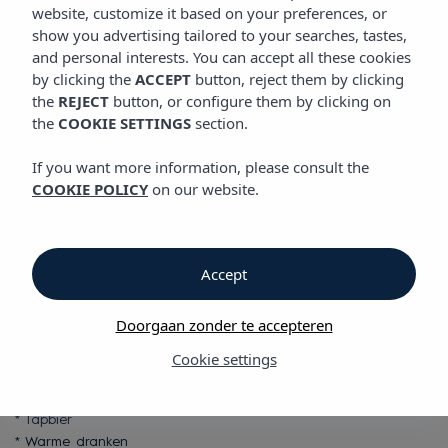
ALLES INBEGREPEN
website, customize it based on your preferences, or
Vibra San Remo Hotel
show you advertising tailored to your searches, tastes,
and personal interests. You can accept all these cookies
by clicking the
ACCEPT
button, reject them by clicking
Alles Inbegrepen
the
REJECT
button, or configure them by clicking on
the
COOKIE SETTINGS
section.
Alles Inbegrepen
If you want more information, please consult the
COOKIE POLICY
on our website.
Vibra San Remo Hotel
Je kunt genieten van de All-Inclusive service in het restaurant-
buffet, evenals in de lobby en bij de zwembadbars. Wat is
Accept
inbegrepen:
Doorgaan zonder te accepteren
* Alle warme en koude in het restaurant-buffet bereide
gerechten (Ontbijt, lunch en diner)
Cookie settings
* Diverse snacks uit het All-Inclusive pakket.
* Frisdranken, sappen en water, niet gebotteld
* Tapbier
* Warme dranken