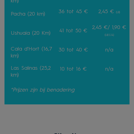
km)
36 tot 45 €
2,45 €
(L8)
Pacha (20 km)
2,45 €/ 1,90 €
41 tot 50 €
Ushuaïa (20 Km)
(L8/L14)
Cala d'Hort (16,7
30 tot 40 €
n/a
km)
Las Salinas (25,2
10 tot 16 €
n/a
km)
*Prijzen zijn bij benadering