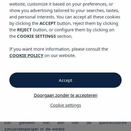
SITUATIE
website, customize it based on your preferences, or
Vibra San Remo Hotel
show you advertising tailored to your searches, tastes,
and personal interests. You can accept all these cookies
by clicking the
ACCEPT
button, reject them by clicking
Situatie
the
REJECT
button, or configure them by clicking on
the
COOKIE SETTINGS
section.
Situatie
If you want more information, please consult the
COOKIE POLICY
on our website.
Vibra San Remo Hotel
Vibra San Remo Hotel
is een favoriet voor diegenen die een
evenwicht zoeken tussen rust en party op
Ibiza
.
Accept
We liggen vlak aan het strand van S'Estanyol met een prachtig
Doorgaan zonder te accepteren
uitzicht over de baai van San Antonio. Het gebied biedt een
grote verscheidenheid aan recreatieve activiteiten en winkels.
Cookie settings
Het is de perfecte plek om allerlei sporten te beoefenen. We
bevinden ons in een bevoorrecht punt op het eiland, waar je
kan genieten van een van de spectaculairste
zonsondergangen in de wereld.