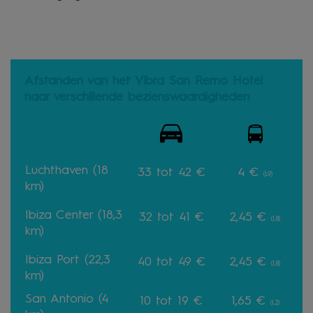
Afstanden van het Vibra San Remo Hotel
naar verschillende bezienswaardigheden
Luchthaven (18
33 tot 42 €
4 €
(L9)
km)
Ibiza Center (18,3
32 tot 41 €
2,45 €
(L8)
km)
Ibiza Port (22,3
40 tot 49
€
2,45 €
(L8)
km)
San Antonio (4
10 tot 19 €
1,65 €
(L2)